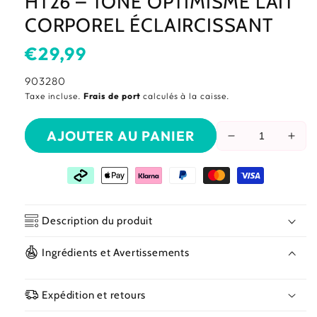
HT26 – TONE OPTIMISME LAIT
CORPOREL ÉCLAIRCISSANT
Prix
€29,99
habituel
SKU:
903280
Taxe incluse.
Frais de port
calculés à la caisse.
AJOUTER AU PANIER
Réduire
Aug
la
la
quantité
quan
de
de
HT26
HT2
–
–
Description du produit
Tone
Ton
Optimisme
Opt
Ingrédients et Avertissements
Lait
Lait
Corporel
Corp
Éclaircissant
Écla
Expédition et retours