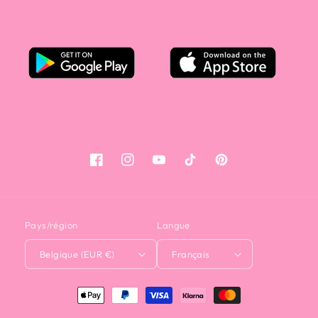
Facebook
Instagram
YouTube
TikTok
Pinterest
Pays/région
Langue
Belgique (EUR €)
Français
Moyens
de